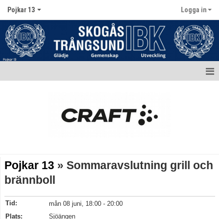
Pojkar 13
Logga in
Hem
Nyheter
Kalender
Matcher
Pojkar 13
» Sommaravslutning grill och
Truppen / Kontakt
brännboll
Bildgalleri
Tid:
mån 08 juni, 18:00 - 20:00
Dokument
Plats:
Sjöängen