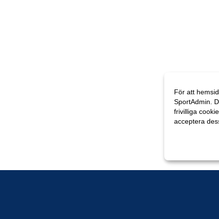
För att hemsid
SportAdmin. D
frivilliga cooki
acceptera des
Anpassa dina 