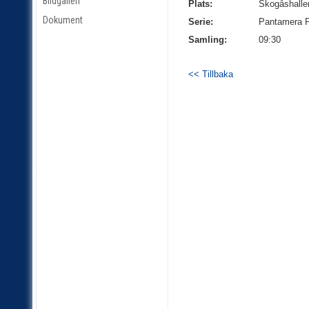
Bildgalleri
Plats:
Skogåshalle
Dokument
Serie:
Pantamera P
Samling:
09:30
<< Tillbaka