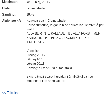
Matchstart:
lör 02 maj, 20:15
Plats:
Glömstahallen
Samling:
19:45
Aktivitetsinfo:
Kvarnen cup i Glömstahallen,
Seriös turnering, vi går in med seriöst lag, relativt få per
match.
ALLA BLIR INTE KALLADE TILL ALLA FÖRST, MEN
SANNOLIKT EFTER SVAR KOMMER FLER
KALLELSER
Vi spelar
Fredag 20:15
Lördag 10:15
Lördag 20:15
Söndag: slutspel, tid ej fastställd
Skriv gärna i svaret hurvida ni är tillgängliga i de
matcher ni inte är kallade till
<< Tillbaka