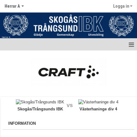
Herrar A
Logga in
Hem
Nyheter
Kalender
Matcher
vs
Truppen / Kontakt
Skogås/Trångsunds IBK
Västerhaninge div 4
Bildgalleri
INFORMATION
Dokument