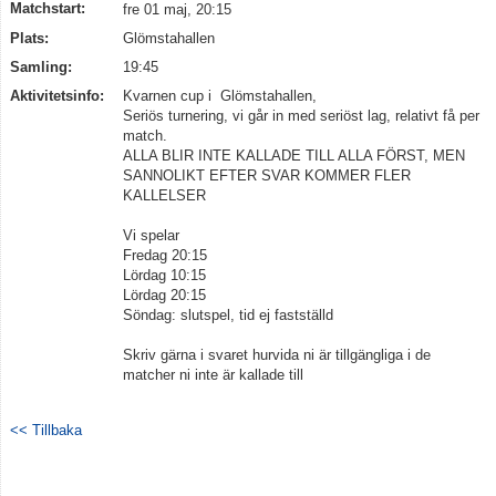
Matchstart:
fre 01 maj, 20:15
Plats:
Glömstahallen
Samling:
19:45
Aktivitetsinfo:
Kvarnen cup i Glömstahallen,
Seriös turnering, vi går in med seriöst lag, relativt få per
match.
ALLA BLIR INTE KALLADE TILL ALLA FÖRST, MEN
SANNOLIKT EFTER SVAR KOMMER FLER
KALLELSER
Vi spelar
Fredag 20:15
Lördag 10:15
Lördag 20:15
Söndag: slutspel, tid ej fastställd
Skriv gärna i svaret hurvida ni är tillgängliga i de
matcher ni inte är kallade till
<< Tillbaka