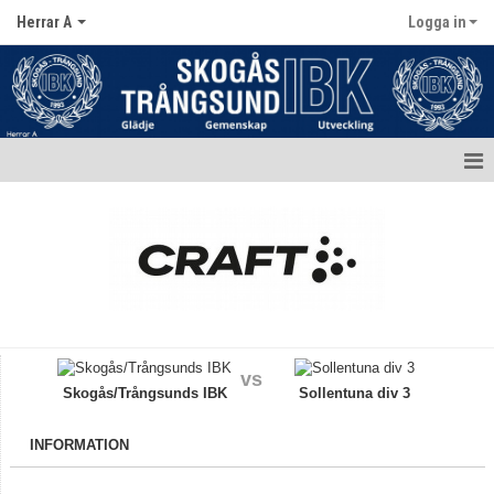
Herrar A
Logga in
Hem
Nyheter
Kalender
Matcher
vs
Truppen / Kontakt
Skogås/Trångsunds IBK
Sollentuna div 3
Bildgalleri
INFORMATION
Dokument