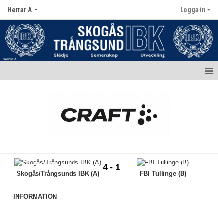
Herrar A
Logga in
Hem
Nyheter
Kalender
Matcher
4 - 1
Truppen / Kontakt
Skogås/Trångsunds IBK (A)
FBI Tullinge (B)
Bildgalleri
INFORMATION
Dokument