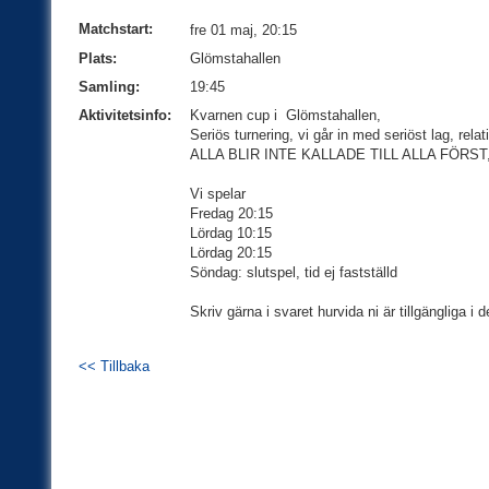
Matchstart:
fre 01 maj, 20:15
Plats:
Glömstahallen
Samling:
19:45
Aktivitetsinfo:
Kvarnen cup i Glömstahallen,
Seriös turnering, vi går in med seriöst lag, relat
ALLA BLIR INTE KALLADE TILL ALLA FÖR
Vi spelar
Fredag 20:15
Lördag 10:15
Lördag 20:15
Söndag: slutspel, tid ej fastställd
Skriv gärna i svaret hurvida ni är tillgängliga i d
<< Tillbaka