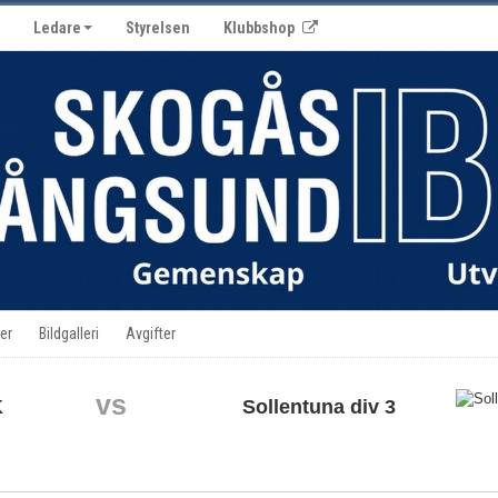
Ledare
Styrelsen
Klubbshop
er
Bildgalleri
Avgifter
vs
K
Sollentuna div 3