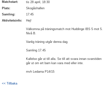
Matchstart:
tis 28 april, 18:30
Avgifter
Plats:
Skogåshallen
Samling:
17:45
Aktivitetsinfo:
Hej!
Välkomna på träningsmatch mot Huddinge IBS 5 mot 5.
Nivå B.
Vanlig träning utgår denna dag.
Samling 17.45
Kallelse går ut till alla. Se till att svara innan svarstiden
går ut om ert barn kan vara med eller inte.
mvh Ledarna P14/15
<< Tillbaka