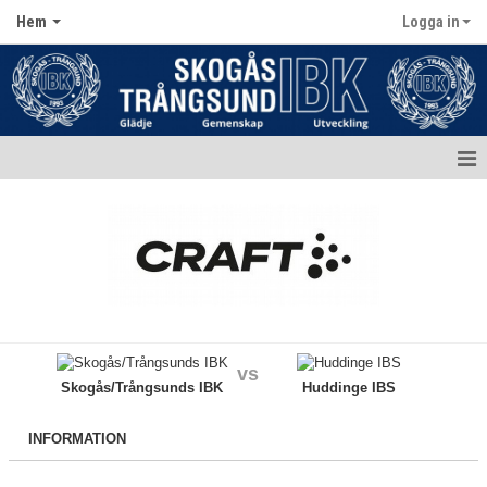
Hem
Logga in
Hem
Aktuellt
Kontakt
Kalender
vs
Dokument
Skogås/Trångsunds IBK
Huddinge IBS
Matcher
INFORMATION
Bildgalleri