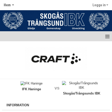
Hem
Logga in
Hem
Aktuellt
Kontakt
Kalender
vs
Dokument
IFK Haninge
Skogås/Trångsunds IBK
Matcher
INFORMATION
Bildgalleri